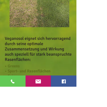
Veganosol eignet sich hervorragend
durch seine optimale
Zusammensetzung und Wirkung
auch speziell für stark beanspruchte
Rasenflächen:
• Greens
• Sport- und Rasenflächen
• Fairways
• Abschläge
Vorteile Veganosol
Erfahrungen