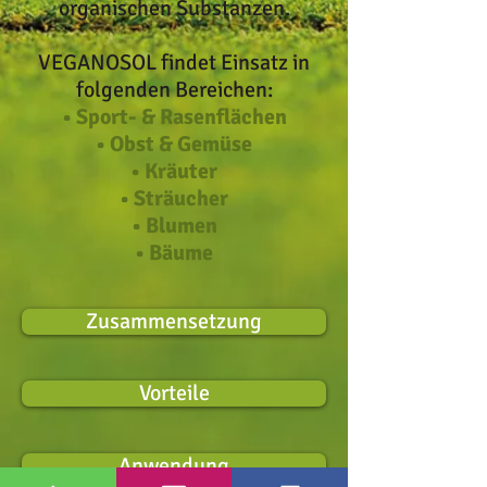
organischen Substanzen.
VEGANOSOL findet Einsatz in
folgenden Bereichen:
• Sport- & Rasenflächen
• Obst & Gemüse
• Kräuter
• Sträucher
• Blumen
• Bäume
Zusammensetzung
Vorteile
Anwendung