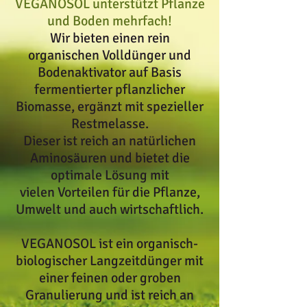
VEGANOSOL unterstützt Pflanze
und Boden mehrfach!
Wir bieten einen rein
organischen Volldünger und
Bodenaktivator auf Basis
fermentierter pflanzlicher
Biomasse, ergänzt mit spezieller
Restmelasse.
Dieser ist reich an natürlichen
Aminosäuren und bietet die
optimale Lösung mit
vielen Vorteilen für die Pflanze,
Umwelt und auch wirtschaftlich.
VEGANOSOL ist ein organisch-
biologischer Langzeitdünger mit
einer feinen oder groben
Granulierung und ist reich an